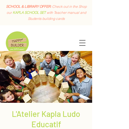
SCHOOL & LIBRARY OFFER:
Check out in the Shop
our
KAPLA SCHOOL SET
with Teacher manual and
Students building cards
L'Atelier Kapla Ludo
Educatif