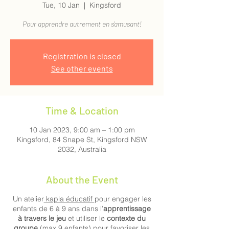
Tue, 10 Jan
  |  
Kingsford
Pour apprendre autrement en s'amusant!
Registration is closed
See other events
Time & Location
10 Jan 2023, 9:00 am – 1:00 pm
Kingsford, 84 Snape St, Kingsford NSW
2032, Australia
About the Event
Un atelier
kapla éducatif
pour engager les
enfants de 6 à 9 ans dans l’
apprentissage
à travers le jeu
et utiliser le
contexte du
groupe
(max 9 enfants) pour favoriser les